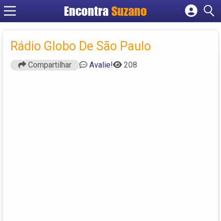
Encontra
Suzano
Cadastrar empresa
Fazer login
Rádio Globo De São Paulo
Criar conta
Compartilhar
Avalie!
208