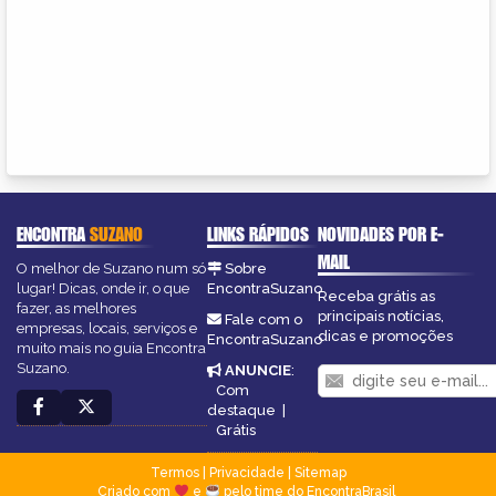
ENCONTRA
SUZANO
LINKS RÁPIDOS
NOVIDADES POR E-
MAIL
O melhor de Suzano num só
Sobre
lugar! Dicas, onde ir, o que
EncontraSuzano
Receba grátis as
fazer, as melhores
principais notícias,
Fale com o
empresas, locais, serviços e
dicas e promoções
EncontraSuzano
muito mais no guia Encontra
Suzano.
ANUNCIE
:
Com
destaque
|
Grátis
Termos
|
Privacidade
|
Sitemap
Criado com
e
pelo time do EncontraBrasil