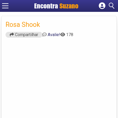
Encontra
Suzano
Cadastrar empresa
Fazer login
Rosa Shook
Criar conta
Compartilhar
Avalie!
178