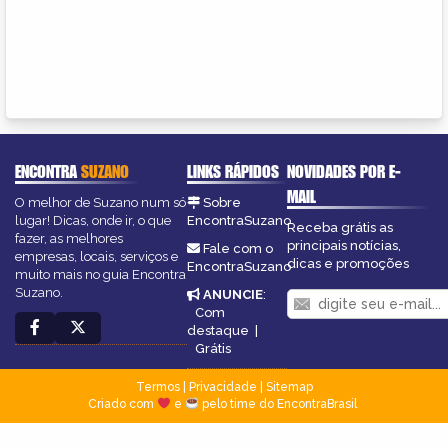
ENCONTRA
SUZANO
LINKS RÁPIDOS
NOVIDADES POR E-
MAIL
O melhor de Suzano num só
Sobre
lugar! Dicas, onde ir, o que
EncontraSuzano
Receba grátis as
fazer, as melhores
principais notícias,
Fale com o
empresas, locais, serviços e
dicas e promoções
EncontraSuzano
muito mais no guia Encontra
Suzano.
ANUNCIE
:
Com
destaque
|
Grátis
Termos
|
Privacidade
|
Sitemap
Criado com
e
pelo time do EncontraBrasil