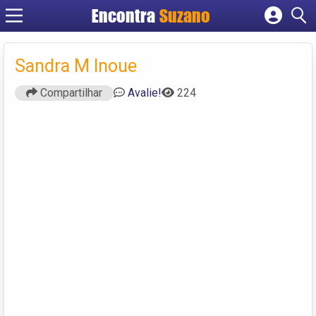
Encontra
Suzano
Cadastrar empresa
Fazer login
Sandra M Inoue
Criar conta
Compartilhar
Avalie!
224