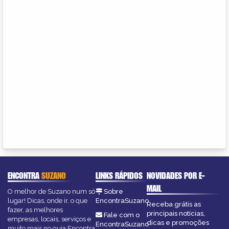
ENCONTRA
SUZANO
LINKS RÁPIDOS
NOVIDADES POR E-
MAIL
O melhor de Suzano num só
Sobre
lugar! Dicas, onde ir, o que
EncontraSuzano
Receba grátis as
fazer, as melhores
principais notícias,
Fale com o
empresas, locais, serviços e
dicas e promoções
EncontraSuzano
muito mais no guia Encontra