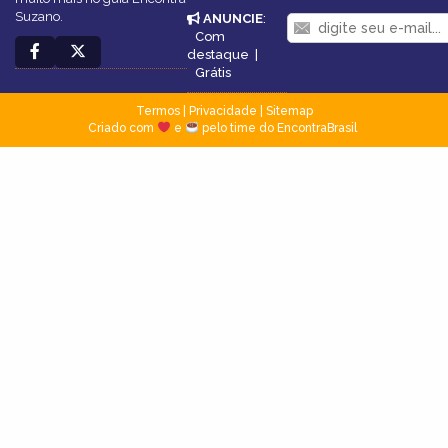
Suzano.
ANUNCIE
:
Com
destaque
|
Grátis
Termos
|
Privacidade
|
Sitemap
Criado com
e
pelo time do EncontraBrasil