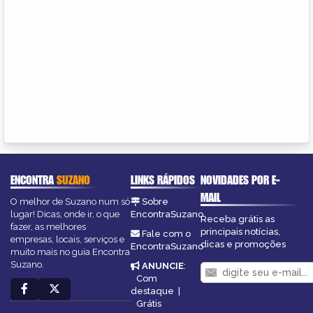
ENCONTRA
SUZANO
LINKS RÁPIDOS
NOVIDADES POR E-
MAIL
O melhor de Suzano num só
Sobre
lugar! Dicas, onde ir, o que
EncontraSuzano
Receba grátis as
fazer, as melhores
principais notícias,
Fale com o
empresas, locais, serviços e
dicas e promoções
EncontraSuzano
muito mais no guia Encontra
Suzano.
ANUNCIE
:
Com
destaque
|
Grátis