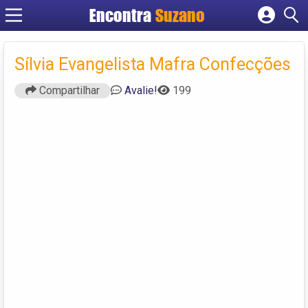
Encontra
Suzano
Cadastrar empresa
Fazer login
Sílvia Evangelista Mafra Confecções
Criar conta
Compartilhar
Avalie!
199