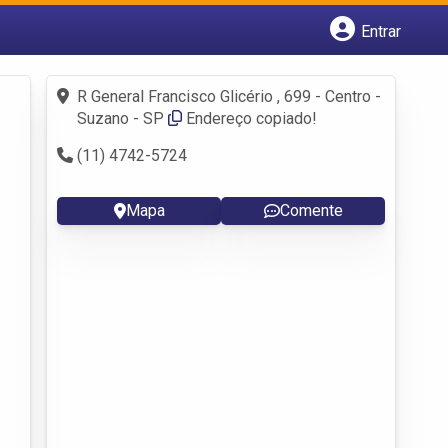
Entrar
Cadastrar empresa
Fazer login
R General Francisco Glicério , 699 - Centro -
Criar conta
Suzano - SP
Endereço copiado!
(11) 4742-5724
Mapa
Comente