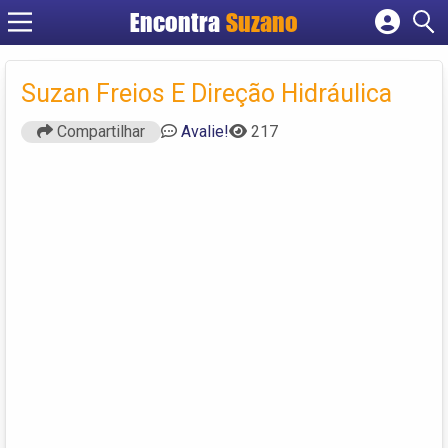
Encontra
Suzano
Cadastrar empresa
Fazer login
Suzan Freios E Direção Hidráulica
Criar conta
Compartilhar
Avalie!
217