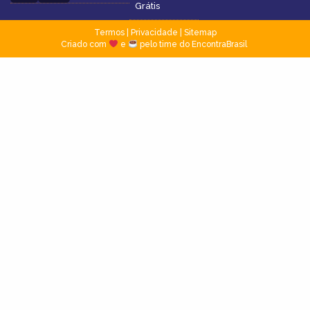
Grátis
Termos
|
Privacidade
|
Sitemap
Criado com
e
pelo time do EncontraBrasil