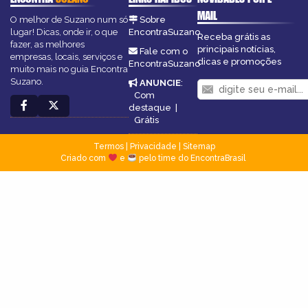
MAIL
O melhor de Suzano num só
Sobre
lugar! Dicas, onde ir, o que
EncontraSuzano
Receba grátis as
fazer, as melhores
principais notícias,
Fale com o
empresas, locais, serviços e
dicas e promoções
EncontraSuzano
muito mais no guia Encontra
Suzano.
ANUNCIE
:
Com
destaque
|
Grátis
Termos
|
Privacidade
|
Sitemap
Criado com
e
pelo time do EncontraBrasil