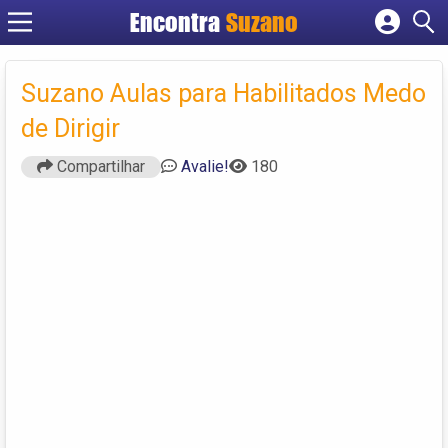
Encontra
Suzano
Cadastrar empresa
Fazer login
Suzano Aulas para Habilitados Medo
Criar conta
de Dirigir
Compartilhar
Avalie!
180