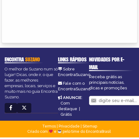
ENCONTRA
SUZANO
LINKS RÁPIDOS
NOVIDADES POR E-
MAIL
O melhor de Suzano num só
Sobre
lugar! Dicas, onde ir, o que
EncontraSuzano
Receba grátis as
fazer, as melhores
principais notícias,
Fale com o
empresas, locais, serviços e
dicas e promoções
EncontraSuzano
muito mais no guia Encontra
Suzano.
ANUNCIE
:
Com
destaque
|
Grátis
Termos
|
Privacidade
|
Sitemap
Criado com
e
pelo time do EncontraBrasil