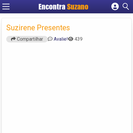
Encontra
Suzano
Cadastrar empresa
Fazer login
Suzirene Presentes
Criar conta
Compartilhar
Avalie!
439