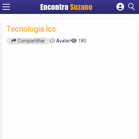
Encontra
Suzano
Cadastrar empresa
Fazer login
Tecnologia Ics
Criar conta
Compartilhar
Avalie!
180