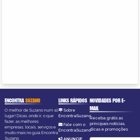
ENCONTRA
SUZANO
LINKS RÁPIDOS
NOVIDADES POR E-
MAIL
O melhor de Suzano num só
Sobre
lugar! Dicas, onde ir, o que
EncontraSuzano
Receba grátis as
fazer, as melhores
principais notícias,
Fale com o
empresas, locais, serviços e
dicas e promoções
EncontraSuzano
muito mais no guia Encontra
Suzano.
ANUNCIE
: