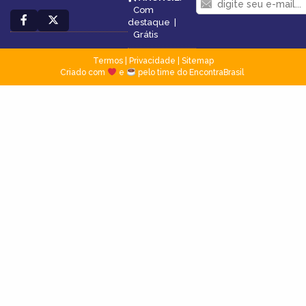
Com
destaque
|
Grátis
Termos
|
Privacidade
|
Sitemap
Criado com
e
pelo time do EncontraBrasil