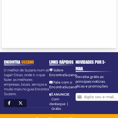
ENCONTRA
SUZANO
LINKS RÁPIDOS
NOVIDADES POR E-
MAIL
O melhor de Suzano num só
Sobre
lugar! Dicas, onde ir, o que
EncontraSuzano
Receba grátis as
fazer, as melhores
principais notícias,
Fale com o
empresas, locais, serviços e
dicas e promoções
EncontraSuzano
muito mais no guia Encontra
Suzano.
ANUNCIE
:
Com
destaque
|
Grátis