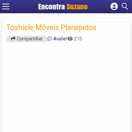
Encontra
Suzano
Cadastrar empresa
Fazer login
Toshiele Móveis Planejados
Criar conta
Compartilhar
Avalie!
215