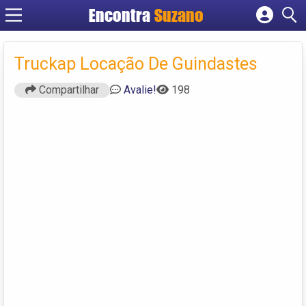
Encontra
Suzano
Cadastrar empresa
Fazer login
Truckap Locação De Guindastes
Criar conta
Compartilhar
Avalie!
198