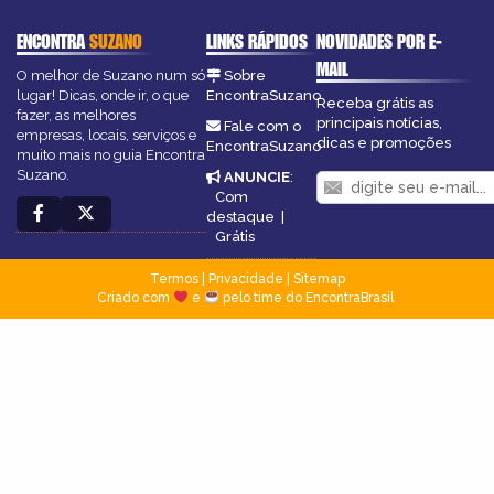
ENCONTRA
SUZANO
LINKS RÁPIDOS
NOVIDADES POR E-
MAIL
O melhor de Suzano num só
Sobre
lugar! Dicas, onde ir, o que
EncontraSuzano
Receba grátis as
fazer, as melhores
principais notícias,
Fale com o
empresas, locais, serviços e
dicas e promoções
EncontraSuzano
muito mais no guia Encontra
Suzano.
ANUNCIE
:
Com
destaque
|
Grátis
Termos
|
Privacidade
|
Sitemap
Criado com
e
pelo time do EncontraBrasil