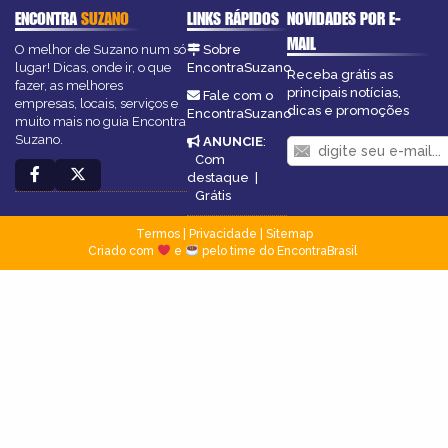
ENCONTRA
SUZANO
LINKS RÁPIDOS
NOVIDADES POR E-
MAIL
O melhor de Suzano num só
Sobre
lugar! Dicas, onde ir, o que
EncontraSuzano
Receba grátis as
fazer, as melhores
principais notícias,
Fale com o
empresas, locais, serviços e
dicas e promoções
EncontraSuzano
muito mais no guia Encontra
Suzano.
ANUNCIE
:
Com
destaque
|
Grátis
Termos
|
Privacidade
|
Sitemap
Criado com
e
pelo time do EncontraBrasil