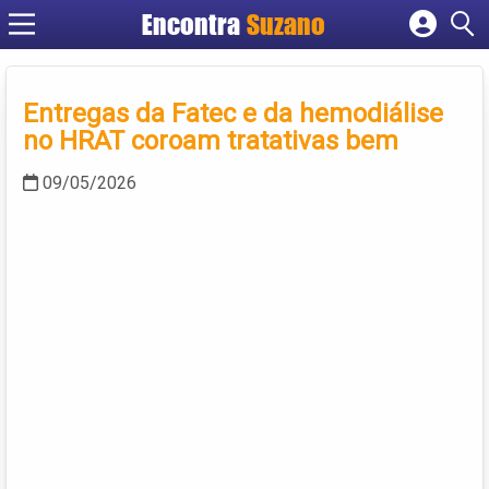
Encontra
Suzano
Cadastrar empresa
Fazer login
Entregas da Fatec e da hemodiálise
Criar conta
no HRAT coroam tratativas bem
09/05/2026