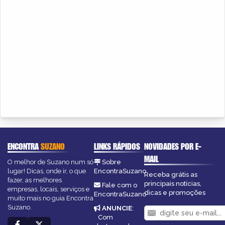
ENCONTRA
SUZANO
LINKS RÁPIDOS
NOVIDADES POR E-
MAIL
O melhor de Suzano num só
Sobre
lugar! Dicas, onde ir, o que
EncontraSuzano
Receba grátis as
fazer, as melhores
principais notícias,
Fale com o
empresas, locais, serviços e
dicas e promoções
EncontraSuzano
muito mais no guia Encontra
Suzano.
ANUNCIE
:
Com