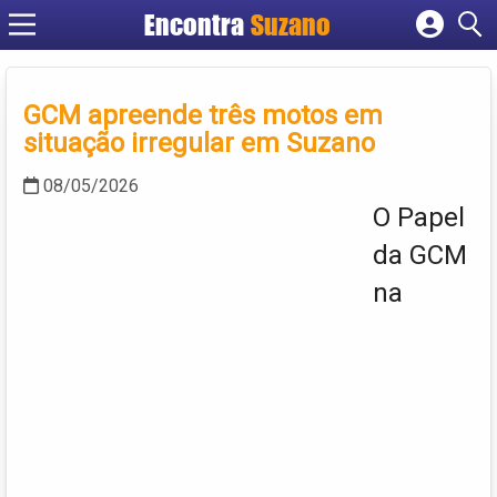
Encontra
Suzano
Cadastrar empresa
Fazer login
GCM apreende três motos em
Criar conta
situação irregular em Suzano
08/05/2026
O Papel
da GCM
na