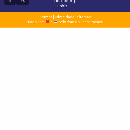
destaque
|
Grátis
Termos
|
Privacidade
|
Sitemap
Criado com
e
pelo time do EncontraBrasil