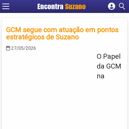
Encontra
Suzano
Cadastrar empresa
Fazer login
GCM segue com atuação em pontos
Criar conta
estratégicos de Suzano
27/05/2026
O Papel
da GCM
na