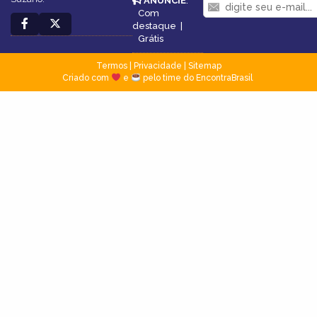
ANUNCIE
:
Com
destaque
|
Grátis
Termos
|
Privacidade
|
Sitemap
Criado com
e
pelo time do EncontraBrasil