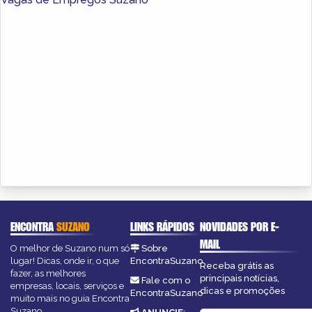
ENCONTRA
SUZANO
LINKS RÁPIDOS
NOVIDADES POR E-
MAIL
O melhor de Suzano num só
Sobre
lugar! Dicas, onde ir, o que
EncontraSuzano
Receba grátis as
fazer, as melhores
principais notícias,
Fale com o
empresas, locais, serviços e
dicas e promoções
EncontraSuzano
muito mais no guia Encontra
Suzano.