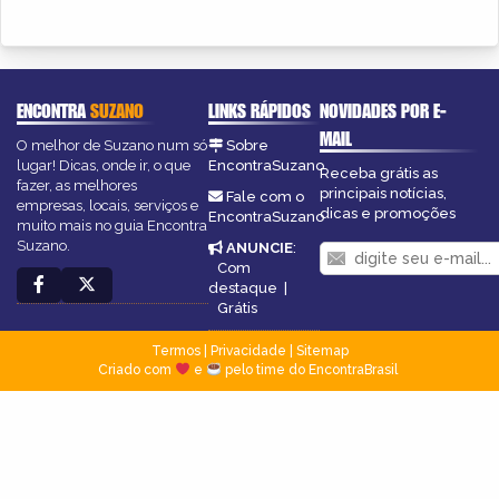
ENCONTRA
SUZANO
LINKS RÁPIDOS
NOVIDADES POR E-
MAIL
O melhor de Suzano num só
Sobre
lugar! Dicas, onde ir, o que
EncontraSuzano
Receba grátis as
fazer, as melhores
principais notícias,
Fale com o
empresas, locais, serviços e
dicas e promoções
EncontraSuzano
muito mais no guia Encontra
Suzano.
ANUNCIE
:
Com
destaque
|
Grátis
Termos
|
Privacidade
|
Sitemap
Criado com
e
pelo time do EncontraBrasil