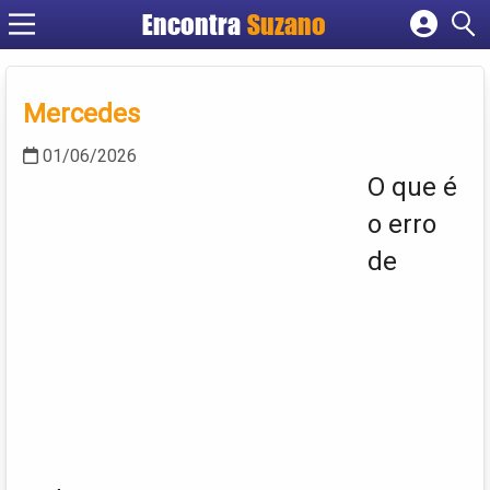
Encontra
Suzano
Cadastrar empresa
Fazer login
Mercedes
Criar conta
01/06/2026
O que é
o erro
de