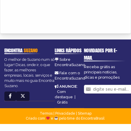
ENCONTRA
SUZANO
LINKS RÁPIDOS
NOVIDADES POR E-
MAIL
O melhor de Suzano num só
Sobre
lugar! Dicas, onde ir, o que
EncontraSuzano
Receba grátis as
fazer, as melhores
principais notícias,
Fale com o
empresas, locais, serviços e
dicas e promoções
EncontraSuzano
muito mais no guia Encontra
Suzano.
ANUNCIE
:
Com
destaque
|
Grátis
Termos
|
Privacidade
|
Sitemap
Criado com
e
pelo time do EncontraBrasil