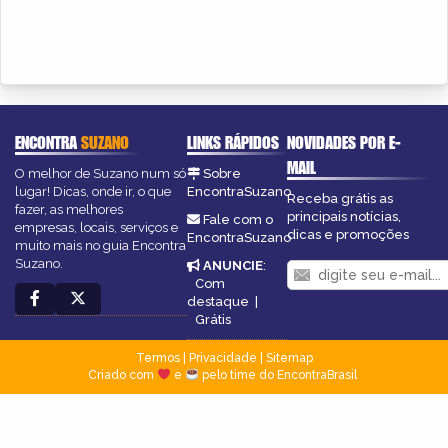
ENCONTRA
SUZANO
LINKS RÁPIDOS
NOVIDADES POR E-
MAIL
O melhor de Suzano num só
Sobre
lugar! Dicas, onde ir, o que
EncontraSuzano
Receba grátis as
fazer, as melhores
principais notícias,
Fale com o
empresas, locais, serviços e
dicas e promoções
EncontraSuzano
muito mais no guia Encontra
Suzano.
ANUNCIE
:
Com
destaque
|
Grátis
Termos
|
Privacidade
|
Sitemap
Criado com
e
pelo time do EncontraBrasil