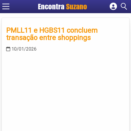
Encontra
Suzano
Cadastrar empresa
Fazer login
PMLL11 e HGBS11 concluem
Criar conta
transação entre shoppings
10/01/2026