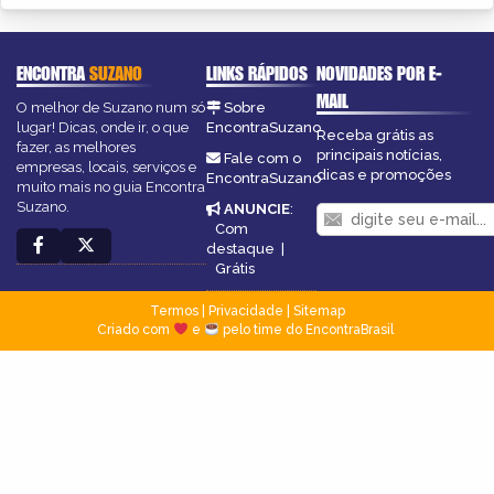
ENCONTRA
SUZANO
LINKS RÁPIDOS
NOVIDADES POR E-
MAIL
O melhor de Suzano num só
Sobre
lugar! Dicas, onde ir, o que
EncontraSuzano
Receba grátis as
fazer, as melhores
principais notícias,
Fale com o
empresas, locais, serviços e
dicas e promoções
EncontraSuzano
muito mais no guia Encontra
Suzano.
ANUNCIE
:
Com
destaque
|
Grátis
Termos
|
Privacidade
|
Sitemap
Criado com
e
pelo time do EncontraBrasil