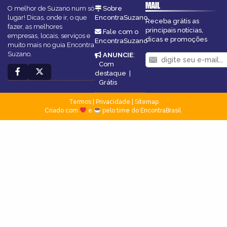
MAIL
O melhor de Suzano num só
Sobre
lugar! Dicas, onde ir, o que
EncontraSuzano
Receba grátis as
fazer, as melhores
principais notícias,
Fale com o
empresas, locais, serviços e
dicas e promoções
EncontraSuzano
muito mais no guia Encontra
Suzano.
ANUNCIE
:
Com
destaque
|
Grátis
Termos
|
Privacidade
|
Sitemap
Criado com
e
pelo time do EncontraBrasil