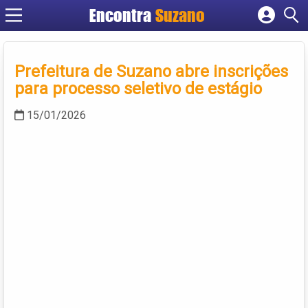
Encontra
Suzano
Cadastrar empresa
Fazer login
Prefeitura de Suzano abre inscrições
Criar conta
para processo seletivo de estágio
15/01/2026