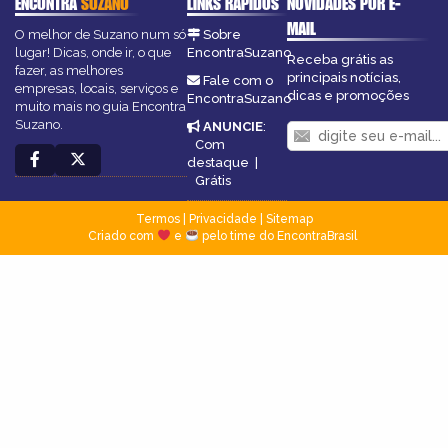
ENCONTRA
SUZANO
LINKS RÁPIDOS
NOVIDADES POR E-
MAIL
O melhor de Suzano num só
Sobre
lugar! Dicas, onde ir, o que
EncontraSuzano
Receba grátis as
fazer, as melhores
principais notícias,
Fale com o
empresas, locais, serviços e
dicas e promoções
EncontraSuzano
muito mais no guia Encontra
Suzano.
ANUNCIE
:
Com
destaque
|
Grátis
Termos
|
Privacidade
|
Sitemap
Criado com
e
pelo time do EncontraBrasil