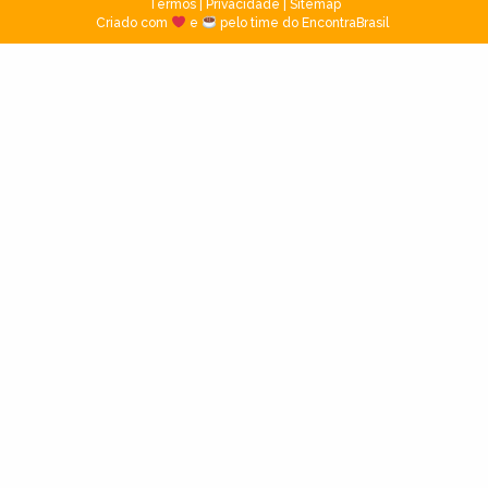
Termos
|
Privacidade
|
Sitemap
Criado com
e
pelo time do EncontraBrasil