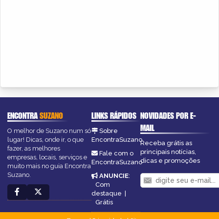
ENCONTRA
SUZANO
LINKS RÁPIDOS
NOVIDADES POR E-
MAIL
O melhor de Suzano num só
Sobre
lugar! Dicas, onde ir, o que
EncontraSuzano
Receba grátis as
fazer, as melhores
principais notícias,
Fale com o
empresas, locais, serviços e
dicas e promoções
EncontraSuzano
muito mais no guia Encontra
Suzano.
ANUNCIE
:
Com
destaque
|
Grátis