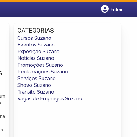
Entrar
Cadastrar empresa
Fazer login
CATEGORIAS
Criar conta
Cursos Suzano
Eventos Suzano
Exposição Suzano
Notícias Suzano
Promoções Suzano
s
Reclamações Suzano
Serviços Suzano
Shows Suzano
Trânsito Suzano
 um
Vagas de Empregos Suzano
o
 na
is