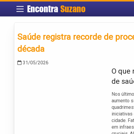
Encontra
Suzano
Saúde registra recorde de proc
década
31/05/2026
O que 
de saú
Nos último
aumento si
quadrimest
iniciativa
cidade. Fa
em infraes
cruciais. 