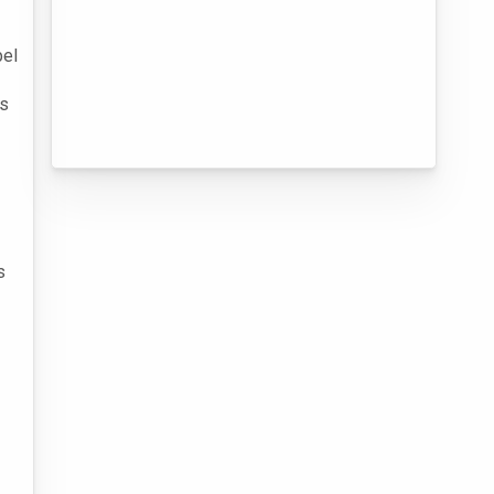
pel
as
s