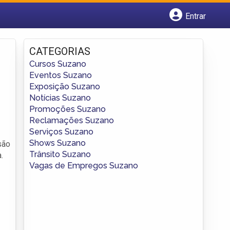
Entrar
Cadastrar empresa
Fazer login
CATEGORIAS
Criar conta
Cursos Suzano
Eventos Suzano
Exposição Suzano
Notícias Suzano
Promoções Suzano
Reclamações Suzano
Serviços Suzano
Shows Suzano
são
Trânsito Suzano
.
Vagas de Empregos Suzano