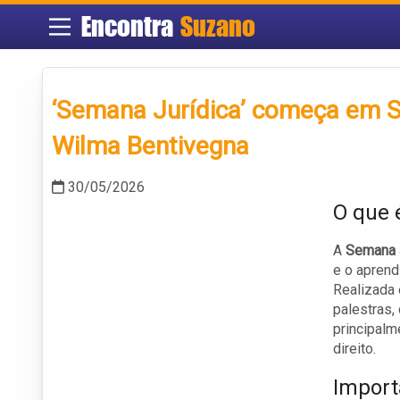
Encontra
Suzano
‘Semana Jurídica’ começa em S
Wilma Bentivegna
30/05/2026
O que 
A
Semana 
e o aprend
Realizada 
palestras,
principalm
direito.
Import