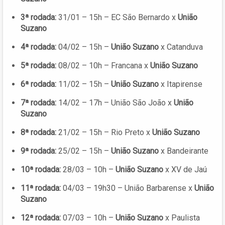
3ª rodada:
31/01 – 15h – EC São Bernardo x
União
Suzano
4ª rodada:
04/02 – 15h –
União Suzano
x Catanduva
5ª rodada:
08/02 – 10h – Francana x
União Suzano
6ª rodada:
11/02 – 15h –
União Suzano
x Itapirense
7ª rodada:
14/02 – 17h – União São João x
União
Suzano
8ª rodada:
21/02 – 15h – Rio Preto x
União Suzano
9ª rodada:
25/02 – 15h –
União Suzano
x Bandeirante
10ª rodada:
28/03 – 10h –
União Suzano
x XV de Jaú
11ª rodada:
04/03 – 19h30 – União Barbarense x
União
Suzano
12ª rodada:
07/03 – 10h –
União Suzano
x Paulista