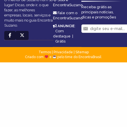
lugar! Dicas, onde ir, o que
EncontraSuzano
Receba grátis as
fazer, as melhores
principais notícias,
Fale com o
empresas, locais, serviços e
dicas e promoções
EncontraSuzano
muito mais no guia Encontra
Suzano.
ANUNCIE
:
Com
destaque
|
Grátis
Termos
|
Privacidade
|
Sitemap
Criado com
e
pelo time do EncontraBrasil