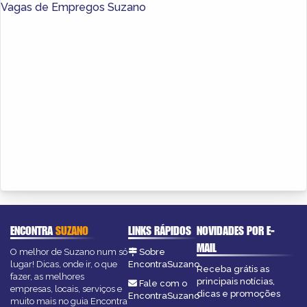
Vagas de Empregos Suzano
ENCONTRA
SUZANO
LINKS RÁPIDOS
NOVIDADES POR E-
MAIL
O melhor de Suzano num só
Sobre
lugar! Dicas, onde ir, o que
EncontraSuzano
Receba grátis as
fazer, as melhores
principais notícias,
Fale com o
empresas, locais, serviços e
dicas e promoções
EncontraSuzano
muito mais no guia Encontra