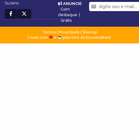
Suzano.
ANUNCIE
:
Com
destaque
|
Grátis
Termos
|
Privacidade
|
Sitemap
Criado com
e
pelo time do EncontraBrasil