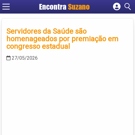
Encontra
Suzano
Cadastrar empresa
Fazer login
Servidores da Saúde são
Criar conta
homenageados por premiação em
congresso estadual
27/05/2026