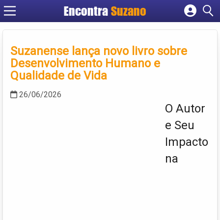
Encontra
Suzano
Cadastrar empresa
Fazer login
Suzanense lança novo livro sobre
Criar conta
Desenvolvimento Humano e
Qualidade de Vida
26/06/2026
O Autor
e Seu
Impacto
na