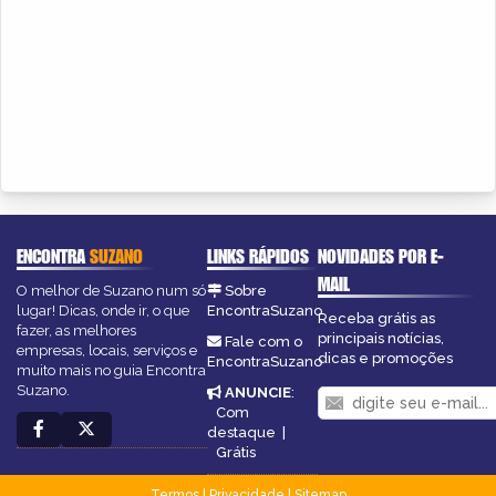
ENCONTRA
SUZANO
LINKS RÁPIDOS
NOVIDADES POR E-
MAIL
O melhor de Suzano num só
Sobre
lugar! Dicas, onde ir, o que
EncontraSuzano
Receba grátis as
fazer, as melhores
principais notícias,
Fale com o
empresas, locais, serviços e
dicas e promoções
EncontraSuzano
muito mais no guia Encontra
Suzano.
ANUNCIE
:
Com
destaque
|
Grátis
Termos
|
Privacidade
|
Sitemap