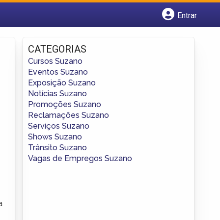
Entrar
Cadastrar empresa
Fazer login
CATEGORIAS
Criar conta
Cursos Suzano
Eventos Suzano
Exposição Suzano
Notícias Suzano
Promoções Suzano
Reclamações Suzano
Serviços Suzano
Shows Suzano
Trânsito Suzano
Vagas de Empregos Suzano
a