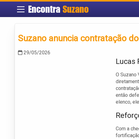
Encontra
Suzano
Suzano anuncia contratação do 
29/05/2026
Lucas 
O Suzano V
diretament
contrataçã
então defe
elenco, el
Reforç
Com a cheg
fortificaçã