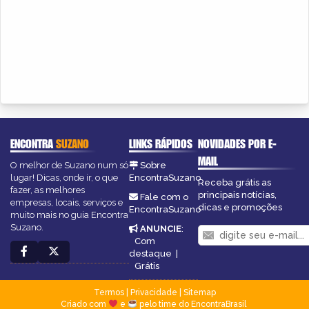
ENCONTRA
SUZANO
LINKS RÁPIDOS
NOVIDADES POR E-
MAIL
O melhor de Suzano num só
Sobre
lugar! Dicas, onde ir, o que
EncontraSuzano
Receba grátis as
fazer, as melhores
principais notícias,
Fale com o
empresas, locais, serviços e
dicas e promoções
EncontraSuzano
muito mais no guia Encontra
Suzano.
ANUNCIE
:
Com
destaque
|
Grátis
Termos
|
Privacidade
|
Sitemap
Criado com
e
pelo time do EncontraBrasil