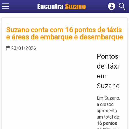
Encontra
Suzano
Cadastrar empresa
Fazer login
Suzano conta com 16 pontos de táxis
Criar conta
e áreas de embarque e desembarque
23/01/2026
Pontos
de Táxi
em
Suzano
Em Suzano,
a cidade
apresenta
um total de
16 pontos