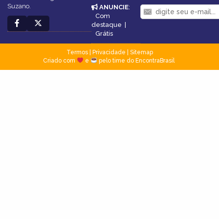
Suzano.
ANUNCIE
:
Com
destaque
|
Grátis
Termos
|
Privacidade
|
Sitemap
Criado com
e
pelo time do EncontraBrasil