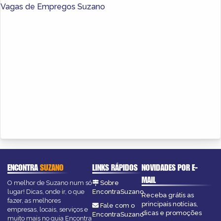
Vagas de Empregos Suzano
ENCONTRA
SUZANO
LINKS RÁPIDOS
NOVIDADES POR E-
MAIL
O melhor de Suzano num só
Sobre
lugar! Dicas, onde ir, o que
EncontraSuzano
Receba grátis as
fazer, as melhores
principais notícias,
Fale com o
empresas, locais, serviços e
dicas e promoções
EncontraSuzano
muito mais no guia Encontra