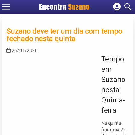
Encontra
Suzano
Cadastrar empresa
Fazer login
Suzano deve ter um dia com tempo
Criar conta
fechado nesta quinta
26/01/2026
Tempo
em
Suzano
nesta
Quinta-
feira
Na quinta-
feira, dia 22