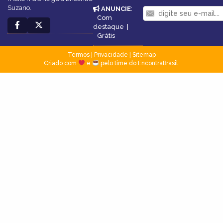
Suzano.
ANUNCIE
:
Com
destaque
|
Grátis
Termos
|
Privacidade
|
Sitemap
Criado com
e
pelo time do EncontraBrasil