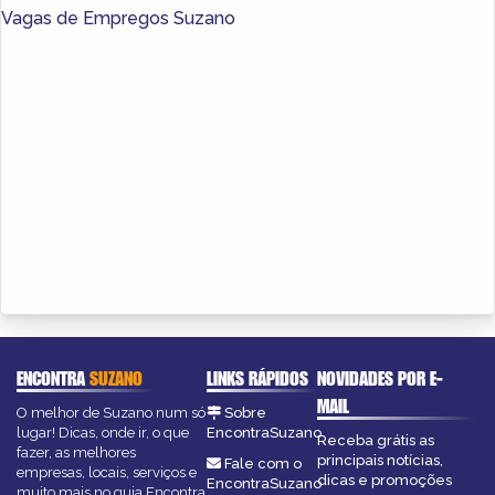
Vagas de Empregos Suzano
ENCONTRA
SUZANO
LINKS RÁPIDOS
NOVIDADES POR E-
MAIL
O melhor de Suzano num só
Sobre
lugar! Dicas, onde ir, o que
EncontraSuzano
Receba grátis as
fazer, as melhores
principais notícias,
Fale com o
empresas, locais, serviços e
dicas e promoções
EncontraSuzano
muito mais no guia Encontra