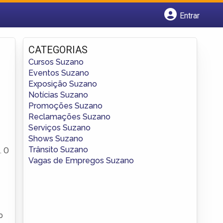
Entrar
Cadastrar empresa
Fazer login
CATEGORIAS
Criar conta
Cursos Suzano
Eventos Suzano
Exposição Suzano
Notícias Suzano
Promoções Suzano
Reclamações Suzano
Serviços Suzano
Shows Suzano
Trânsito Suzano
. O
Vagas de Empregos Suzano
o