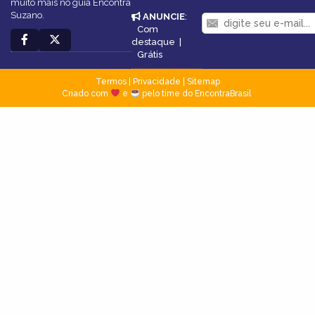
muito mais no guia Encontra
Suzano.
ANUNCIE
:
Com
destaque
|
Grátis
Termos
|
Privacidade
|
Sitemap
Criado com
e
pelo time do EncontraBrasil