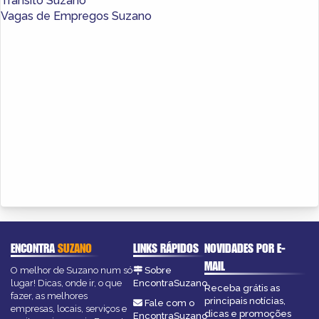
Trânsito Suzano
Vagas de Empregos Suzano
ENCONTRA
SUZANO
LINKS RÁPIDOS
NOVIDADES POR E-
MAIL
O melhor de Suzano num só
Sobre
lugar! Dicas, onde ir, o que
EncontraSuzano
Receba grátis as
fazer, as melhores
principais notícias,
Fale com o
empresas, locais, serviços e
dicas e promoções
EncontraSuzano