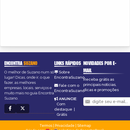
ENCONTRA
SUZANO
LINKS RÁPIDOS
NOVIDADES POR E-
MAIL
O melhor de Suzano num só
Sobre
lugar! Dicas, onde ir, o que
EncontraSuzano
Receba grátis as
fazer, as melhores
principais notícias,
Fale com o
empresas, locais, serviços e
dicas e promoções
EncontraSuzano
muito mais no guia Encontra
Suzano.
ANUNCIE
:
Com
destaque
|
Grátis
Termos
|
Privacidade
|
Sitemap