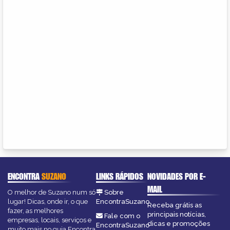
ENCONTRA
SUZANO
LINKS RÁPIDOS
NOVIDADES POR E-
MAIL
O melhor de Suzano num só
Sobre
lugar! Dicas, onde ir, o que
EncontraSuzano
Receba grátis as
fazer, as melhores
principais notícias,
Fale com o
empresas, locais, serviços e
dicas e promoções
EncontraSuzano
muito mais no guia Encontra