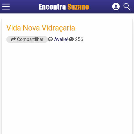
Encontra
Suzano
Cadastrar empresa
Fazer login
Vida Nova Vidraçaria
Criar conta
Compartilhar
Avalie!
256