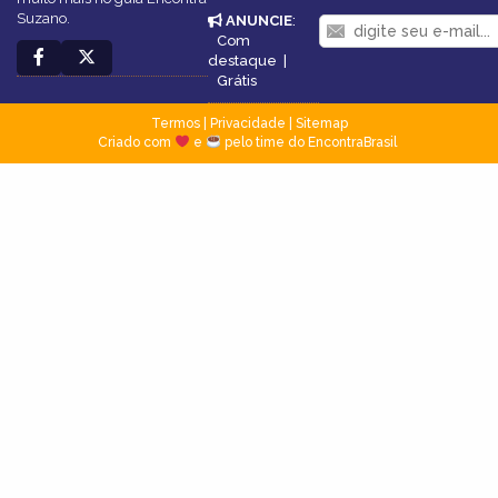
Suzano.
ANUNCIE
:
Com
destaque
|
Grátis
Termos
|
Privacidade
|
Sitemap
Criado com
e
pelo time do EncontraBrasil