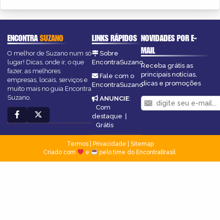
ENCONTRA
SUZANO
LINKS RÁPIDOS
NOVIDADES POR E-
MAIL
O melhor de Suzano num só
Sobre
lugar! Dicas, onde ir, o que
EncontraSuzano
Receba grátis as
fazer, as melhores
principais notícias,
Fale com o
empresas, locais, serviços e
dicas e promoções
EncontraSuzano
muito mais no guia Encontra
Suzano.
ANUNCIE
:
Com
destaque
|
Grátis
Termos
|
Privacidade
|
Sitemap
Criado com
e
pelo time do EncontraBrasil