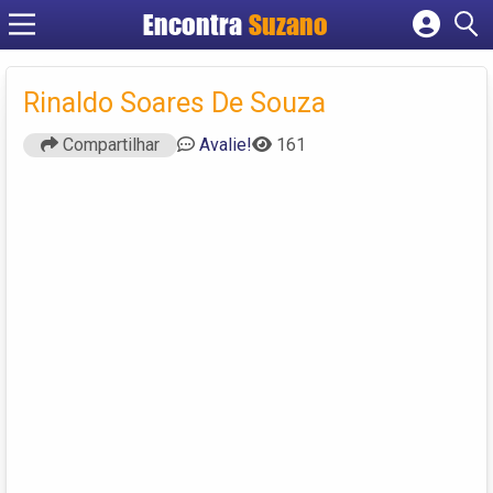
Encontra
Suzano
Cadastrar empresa
Fazer login
Rinaldo Soares De Souza
Criar conta
Compartilhar
Avalie!
161