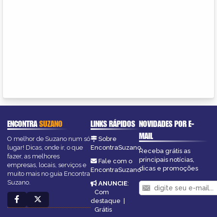
ENCONTRA
SUZANO
LINKS RÁPIDOS
NOVIDADES POR E-
MAIL
O melhor de Suzano num só
Sobre
lugar! Dicas, onde ir, o que
EncontraSuzano
Receba grátis as
fazer, as melhores
principais notícias,
Fale com o
empresas, locais, serviços e
dicas e promoções
EncontraSuzano
muito mais no guia Encontra
Suzano.
ANUNCIE
:
Com
destaque
|
Grátis