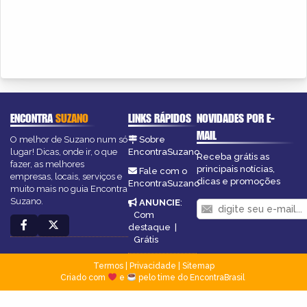
ENCONTRA
SUZANO
LINKS RÁPIDOS
NOVIDADES POR E-
MAIL
O melhor de Suzano num só
Sobre
lugar! Dicas, onde ir, o que
EncontraSuzano
Receba grátis as
fazer, as melhores
principais notícias,
Fale com o
empresas, locais, serviços e
dicas e promoções
EncontraSuzano
muito mais no guia Encontra
Suzano.
ANUNCIE
:
Com
destaque
|
Grátis
Termos
|
Privacidade
|
Sitemap
Criado com
e
pelo time do EncontraBrasil