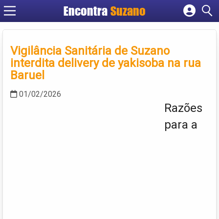
Encontra
Suzano
Cadastrar empresa
Fazer login
Vigilância Sanitária de Suzano
Criar conta
interdita delivery de yakisoba na rua
Baruel
01/02/2026
Razões
para a