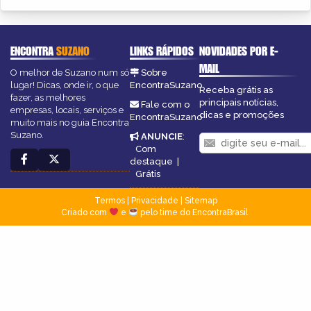
ENCONTRA
SUZANO
LINKS RÁPIDOS
NOVIDADES POR E-
MAIL
O melhor de Suzano num só
Sobre
lugar! Dicas, onde ir, o que
EncontraSuzano
Receba grátis as
fazer, as melhores
principais notícias,
Fale com o
empresas, locais, serviços e
dicas e promoções
EncontraSuzano
muito mais no guia Encontra
Suzano.
ANUNCIE
:
Com
destaque
|
Grátis
Termos
|
Privacidade
|
Sitemap
Criado com
e
pelo time do EncontraBrasil