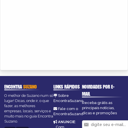
ENCONTRA
SUZANO
LINKS RÁPIDOS
NOVIDADES POR E-
MAIL
O melhor de Suzano num só
Sobre
lugar! Dicas, onde ir, o que
EncontraSuzano
Receba grátis as
fazer, as melhores
principais notícias,
Fale com o
empresas, locais, serviços e
dicas e promoções
EncontraSuzano
muito mais no guia Encontra
Suzano.
ANUNCIE
:
Com