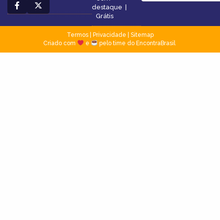
destaque
|
Grátis
Termos
|
Privacidade
|
Sitemap
Criado com
e
pelo time do EncontraBrasil