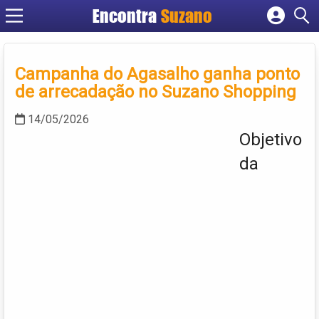
Encontra
Suzano
Cadastrar empresa
Fazer login
Campanha do Agasalho ganha ponto
Criar conta
de arrecadação no Suzano Shopping
14/05/2026
Objetivo
da