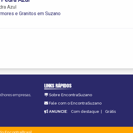
dra Azul
rmores e Granitos em Suzano
LINKS RÁPIDOS
melhores empresas,
Sobre EncontraSuzano
Fale com o EncontraSuzano
ANUNCIE
:
Com destaque
|
Grátis
do EncontraBrasil