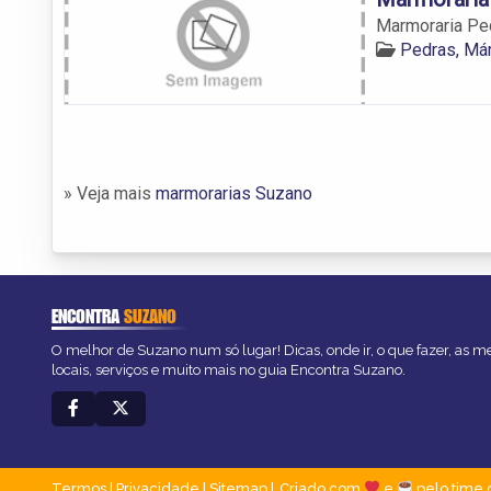
Marmoraria Pe
Pedras, Má
» Veja mais
marmorarias Suzano
ENCONTRA
SUZANO
O melhor de Suzano num só lugar! Dicas, onde ir, o que fazer, as 
locais, serviços e muito mais no guia Encontra Suzano.
Termos
|
Privacidade
|
Sitemap
Criado com
e
pelo time 