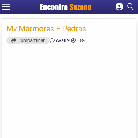
Encontra
Suzano
Cadastrar empresa
Fazer login
Mv Mármores E Pedras
Criar conta
Compartilhar
Avalie!
389