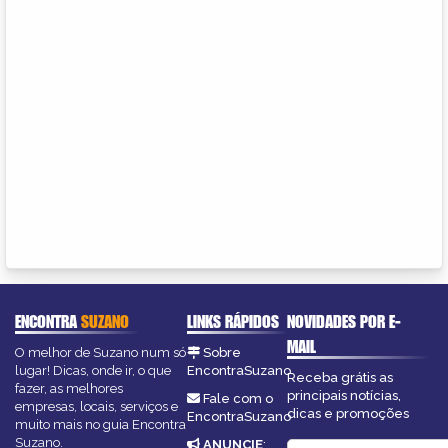
ENCONTRA
SUZANO
LINKS RÁPIDOS
NOVIDADES POR E-
MAIL
O melhor de Suzano num só
Sobre
lugar! Dicas, onde ir, o que
EncontraSuzano
Receba grátis as
fazer, as melhores
principais notícias,
Fale com o
empresas, locais, serviços e
dicas e promoções
EncontraSuzano
muito mais no guia Encontra
Suzano.
ANUNCIE
: