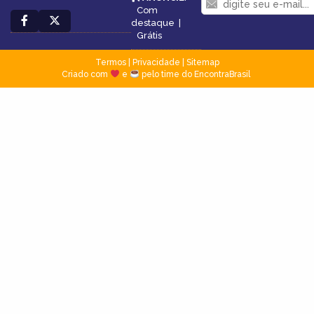
Com
destaque
|
Grátis
Termos
|
Privacidade
|
Sitemap
Criado com
e
pelo time do EncontraBrasil