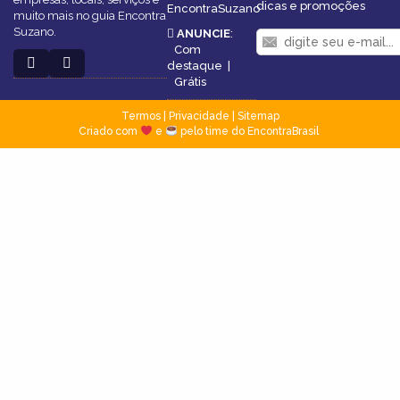
dicas e promoções
EncontraSuzano
muito mais no guia Encontra
Suzano.
ANUNCIE
:
Com
destaque
|
Grátis
Termos
|
Privacidade
|
Sitemap
Criado com
e
pelo time do EncontraBrasil