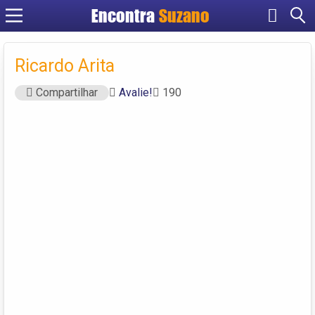
Encontra
Suzano
Cadastrar empresa
Fazer login
Ricardo Arita
Criar conta
Compartilhar
Avalie!
190