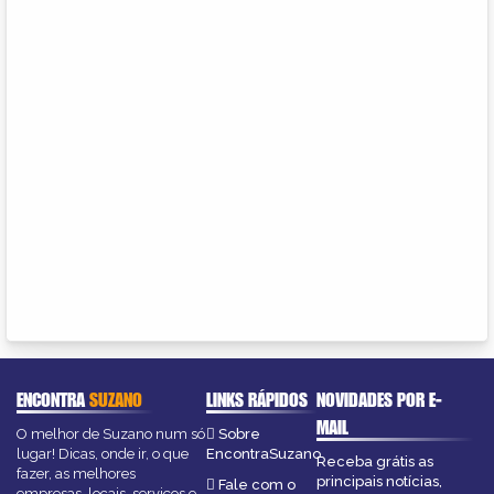
ENCONTRA
SUZANO
LINKS RÁPIDOS
NOVIDADES POR E-
MAIL
O melhor de Suzano num só
Sobre
lugar! Dicas, onde ir, o que
EncontraSuzano
Receba grátis as
fazer, as melhores
principais notícias,
Fale com o
empresas, locais, serviços e