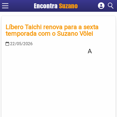
Encontra
Suzano
Cadastrar empresa
Fazer login
Líbero Taichi renova para a sexta
Criar conta
temporada com o Suzano Vôlei
22/05/2026
A