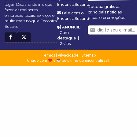
lugar! Dicas, onde ir, o que
EncontraSuzano
Receba grátis as
fazer, as melhores
principais notícias,
Fale com o
empresas, locais, serviços e
dicas e promoções
EncontraSuzano
muito mais no guia Encontra
Suzano.
ANUNCIE
:
Com
destaque
|
Grátis
Termos
|
Privacidade
|
Sitemap
Criado com
e
pelo time do EncontraBrasil