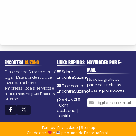
ENCONTRA
SUZANO
LINKS RÁPIDOS
NOVIDADES POR E-
MAIL
O melhor de Suzano num só
Sobre
lugar! Dicas, onde ir, o que
EncontraSuzano
Receba grátis as
fazer, as melhores
principais notícias,
Fale com o
empresas, locais, serviços e
dicas e promoções
EncontraSuzano
muito mais no guia Encontra
Suzano.
ANUNCIE
:
Com
destaque
|
Grátis
Termos
|
Privacidade
|
Sitemap
Criado com
e
pelo time do EncontraBrasil