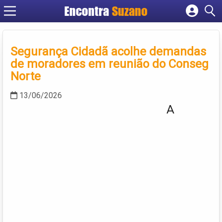
Encontra
Suzano
Cadastrar empresa
Fazer login
Segurança Cidadã acolhe demandas
Criar conta
de moradores em reunião do Conseg
Norte
13/06/2026
A